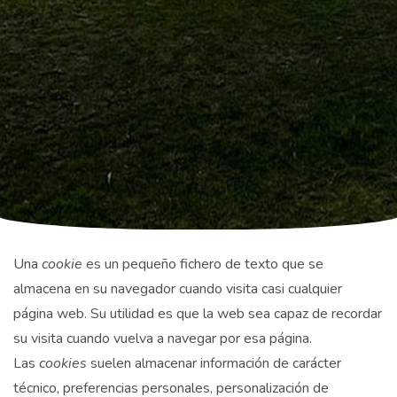
Una
cookie
es un pequeño fichero de texto que se
almacena en su navegador cuando visita casi cualquier
página web. Su utilidad es que la web sea capaz de recordar
su visita cuando vuelva a navegar por esa página.
Las
cookies
suelen almacenar información de carácter
técnico, preferencias personales, personalización de