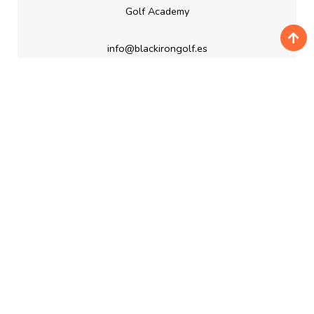
Golf Academy
info@blackirongolf.es
+34 690 105 888
RESERVAS