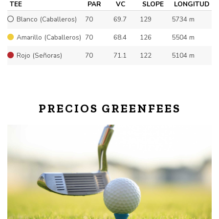
TEE
PAR
VC
SLOPE
LONGITUD
Blanco (Caballeros)
70
69.7
129
5734 m
Amarillo (Caballeros)
70
68.4
126
5504 m
Rojo (Señoras)
70
71.1
122
5104 m
PRECIOS GREENFEES