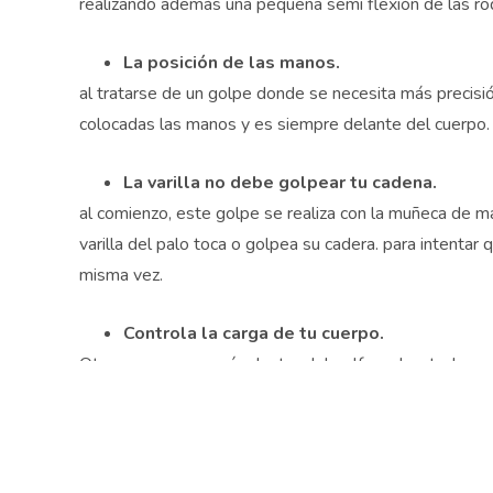
realizando además una pequeña semi flexión de las rod
La posición de las manos.
al tratarse de un golpe donde se necesita más precis
colocadas las manos y es siempre delante del cuerpo.
La varilla no debe golpear tu cadena.
al comienzo, este golpe se realiza con la muñeca de 
varilla del palo toca o golpea su cadera. para intentar
misma vez.
Controla la carga de tu cuerpo.
Otro error muy común dentro del golf y sobre todo en 
derecho cuando lo mejor es hacerlo en el izquierdo par
Ven a ponerlo en práctica a nuestras mejores instala
consejos!