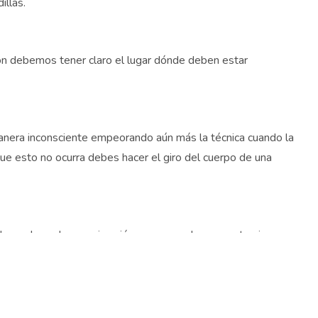
illas.
ión debemos tener claro el lugar dónde deben estar
manera inconsciente empeorando aún más la técnica cuando la
 que esto no ocurra debes hacer el giro del cuerpo de una
los golpes de aproximación es cargar el peso en tu pie
a poder efectuar mejor el giro y dominar el golpe.
ciones. ¡Estamos deseando verte mejorar con nuestros