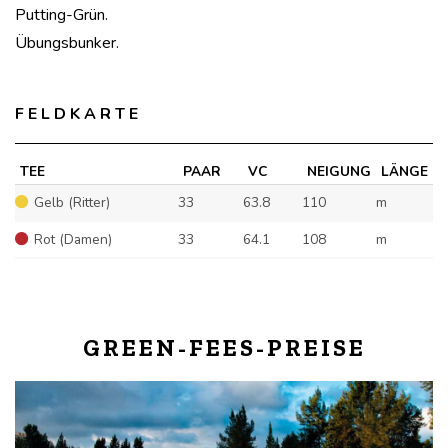
Putting-Grün.
Übungsbunker.
FELDKARTE
TEE
PAAR
VC
NEIGUNG
LÄNGE
Gelb (Ritter)
33
63.8
110
m
Rot (Damen)
33
64.1
108
m
GREEN-FEES-PREISE