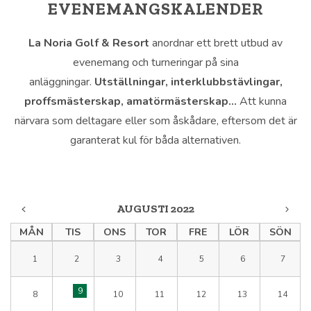
EVENEMANGSKALENDER
La Noria Golf & Resort
anordnar ett brett utbud av
evenemang och turneringar på sina
anläggningar.
Utställningar, interklubbstävlingar,
proffsmästerskap, amatörmästerskap…
Att kunna
närvara som deltagare eller som åskådare, eftersom det är
garanterat kul för båda alternativen.
AUGUSTI 2022
MÅN
TIS
ONS
TOR
FRE
LÖR
SÖN
1
2
3
4
5
6
7
9
8
10
11
12
13
14