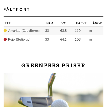
FÄLTKORT
TEE
PAR
VC
BACKE
LÄNGD
Amarillo (Caballeros)
33
63.8
110
m
Rojo (Señoras)
33
64.1
108
m
GREENFEES PRISER