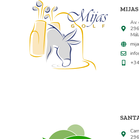
MIJAS
Av. 
296
Mál
mija
inf
+34
SANT
Carr
296