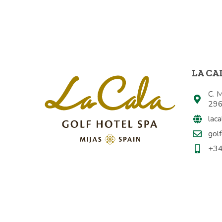
LA CA
C. M
296
laca
gol
+34