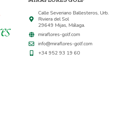
Calle Severiano Ballesteros, Urb.
Riviera del Sol
29649 Mijas, Málaga.
miraflores-golf.com
info@miraflores-golf.com
+34 952 93 19 60