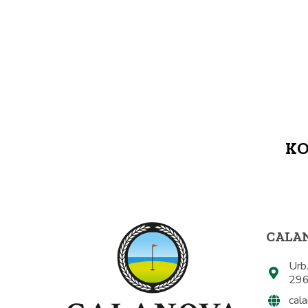
KO
CALA
Urb.
296
cal