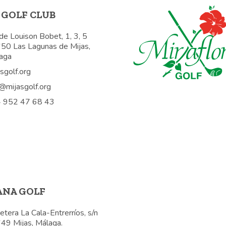
 GOLF CLUB
de Louison Bobet, 1, 3, 5
50 Las Lagunas de Mijas,
aga
sgolf.org
o@mijasgolf.org
 952 47 68 43
ANA GOLF
etera La Cala-Entrerríos, s/n
49 Mijas, Málaga.