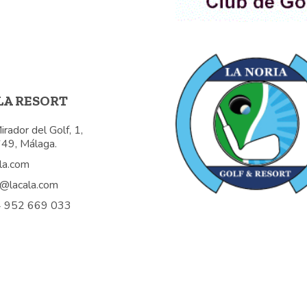
LA RESORT
irador del Golf, 1,
49, Málaga.
la.com
f@lacala.com
 952 669 033