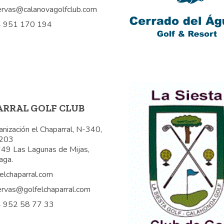
ervas@calanovagolfclub.com
 951 170 194
RRAL GOLF CLUB
nización el Chaparral, N-340,
203
49 Las Lagunas de Mijas,
aga.
elchaparral.com
ervas@golfelchaparral.com
 952 58 77 33