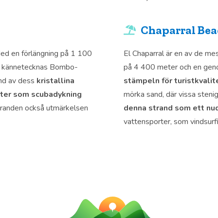
Chaparral Be
Med en förlängning på 1 100
El Chaparral är en av de me
er kännetecknas Bombo-
på 4 400 meter och en geno
und av dess
kristallina
stämpeln för turistkvalit
rter som scubadykning
mörka sand, där vissa stenig
tranden också utmärkelsen
denna strand som ett nu
vattensporter, som vindsurfi