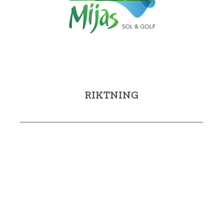
RIKTNING
Avda. Virgen de la Peña, 2A
29650 Mijas (Málaga)