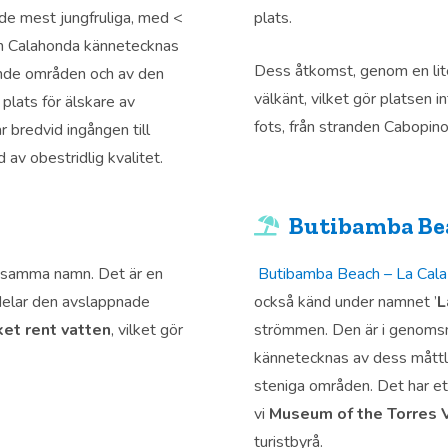
 de mest jungfruliga, med <
plats.
en Calahonda kännetecknas
Dess åtkomst, genom en lite
nde områden och av den
välkänt, vilket gör platsen in
 plats för älskare av
fots, från stranden Cabopino
 bredvid ingången till
d av obestridlig kvalitet.
Butibamba Bea
d samma namn. Det är en
Butibamba Beach – La Cala
 delar den avslappnade
också känd under namnet ’
L
ket rent vatten
, vilket gör
strömmen. Den är i genomsn
kännetecknas av dess måttli
steniga områden. Det har et
vi
Museum of the Torres 
turistbyrå.