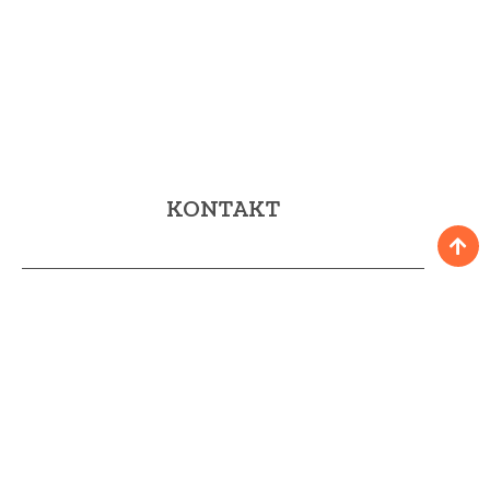
KONTAKT
Fax: 952 58 90 34
E-mail:
turismo@mijas.es