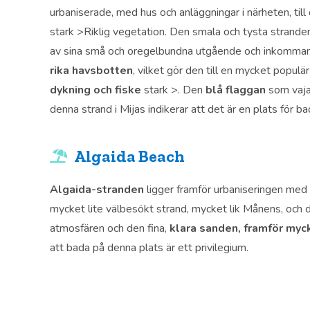
urbaniserade, med hus och anläggningar i närheten, till
stark >Riklig vegetation. Den smala och tysta strand
av sina små och oregelbundna utgående och inkomma
rika havsbotten
, vilket gör den till en mycket populär
dykning och fiske
stark >. Den
blå flaggan
som vajar
denna strand i Mijas indikerar att det är en plats för ba
Algaida Beach
Algaida-stranden
ligger framför urbaniseringen me
mycket lite välbesökt strand, mycket lik Månens, och
atmosfären och den fina,
klara sanden, framför myc
att bada på denna plats är ett privilegium.