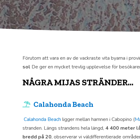
Förutom att vara en av de vackraste vita byarna i pr
sol
De ger en mycket trevlig upplevelse för besökare
NÅGRA MIJAS STRÄNDER...
Calahonda Beach
Calahonda Beach
ligger mellan hamnen i Cabopino (
Ma
stranden. Längs strandens hela längd,
4 400 meter l
bredd på 20
, observerar vi väldifferentierade område