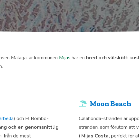
ovinsen Malaga, är kommunen
Mijas
har en
bred och välskött kust
n.
Moon Beach
rbella
) och El Bombo-
Calahonda-stranden är uppde
ång och en genomsnittlig
stranden, som förutom att v
n: från de mest
i Mijas Costa,
perfekt för a