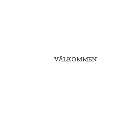
VÄLKOMMEN
Mijas Sol & Golf syftar till att främja och publicera Mijas
som ett turistmål kopplat till golf.