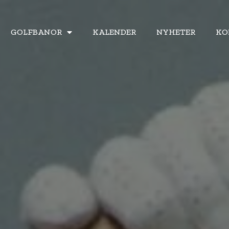
GOLFBANOR
GOLFBANOR
KALENDER
KALENDER
NYHETER
NYHETER
KO
KO