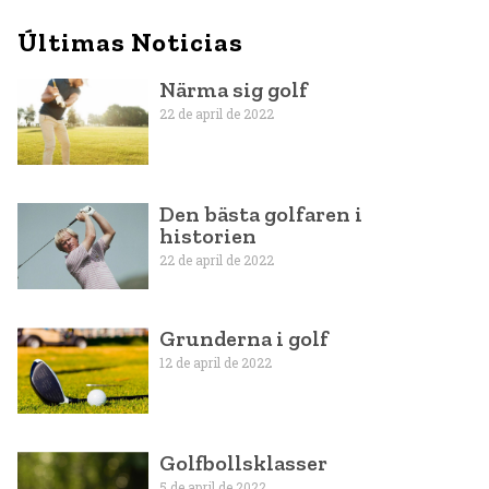
Últimas Noticias
Närma sig golf
22 de april de 2022
Den bästa golfaren i
historien
22 de april de 2022
Grunderna i golf
12 de april de 2022
Golfbollsklasser
5 de april de 2022