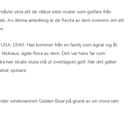
måste veta att de villkor eller rivaler som golfare från
ande. Av denna anledning är de flesta av dem överens om att
n.
io, USA 1940. Han kommer från en familj som ägnar sig åt
Nicklaus, ägde flera av dem. Det var hans far som
ka han skulle sluta stå ut överlägset golf. När det gäller
atisk spelare.
 under smeknamnet Golden Bear på grund av sin stora ram